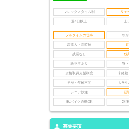
フレックスタイム制
リモ
週4日以上
土
フルタイムの仕事
朝か
高収入・高時給
昇
残業なし
残
託児所あり
寮・
資格取得支援制度
未経験
学歴・年齢不問
大学生
シニア歓迎
経
車/バイク通勤OK
制服
person
募集要項