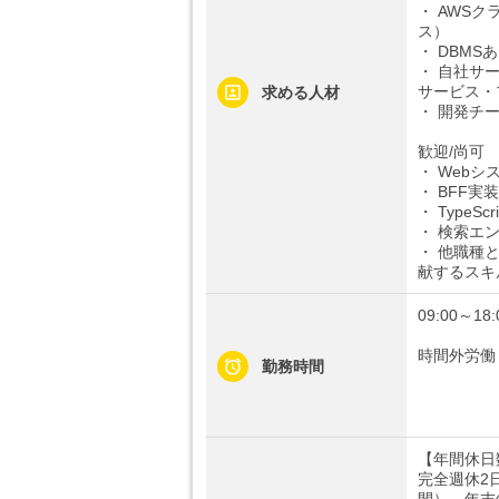
・ AWS
ス）
・ DBM
・ 自社サ
サービス・
求める人材
・ 開発チ
歓迎/尚可
・ Web
・ BFF
・ TypeS
・ 検索エン
・ 他職種
献するスキ
09:00～18:
時間外労働
勤務時間
【年間休日数
完全週休2
間）、年末