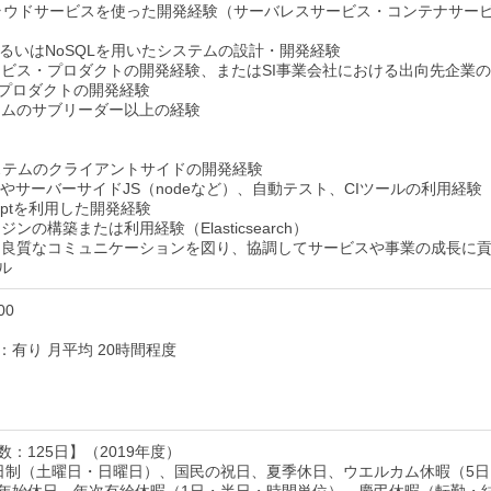
クラウドサービスを使った開発経験（サーバレスサービス・コンテナサー
SあるいはNoSQLを用いたシステムの設計・開発経験
ービス・プロダクトの開発経験、またはSI事業会社における出向先企業の
プロダクトの開発経験
ームのサブリーダー以上の経験
システムのクライアントサイドの開発経験
実装やサーバーサイドJS（nodeなど）、自動テスト、CIツールの利用経験
criptを利用した開発経験
ジンの構築または利用経験（Elasticsearch）
と良質なコミュニケーションを図り、協調してサービスや事業の成長に
ル
00
：有り 月平均 20時間程度
：125日】（2019年度）
日制（土曜日・日曜日）、国民の祝日、夏季休日、ウエルカム休暇（5日
年始休日、年次有給休暇（1日・半日・時間単位）、慶弔休暇（転勤・