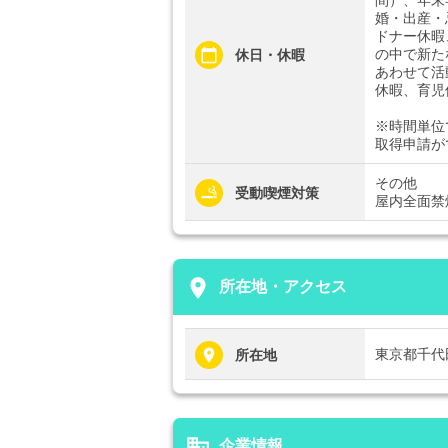
婚・出産・
ドナー休暇
の中で新た
休日・休暇
あわせて活
休暇、育児
※時間単位
取得申請が
その他
受動喫煙対策
屋内全面禁
place
所在地・アクセス
東京都千代
所在地
business
企業情報