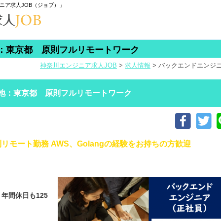
ニア求人JOB（ジョブ）」
：東京都 原則フルリモートワーク
神奈川エンジニア求人JOB
>
求人情報
>
バックエンドエンジ
地：東京都 原則フルリモートワーク
則リモート勤務 AWS、Golangの経験をお持ちの方歓迎
年間休日も125