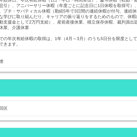
忌引）、アニバーサリー休暇（年度ごとに記念日に1日休暇を取得可）
、プチ・サバティカル休暇（勤続5年で3日間の連続休暇が付与、連続休
な学びに取り組んだり、キャリアの振り返りをするためのもので、休暇
動支援金として2万円支給）、産前産後休業、積立保存休暇、裁判員出
休業、介護休業
での年次有給休暇の取得は、1年（4月～3月）のうち5日分を限度とし
できます。
煙
田区