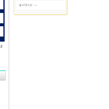
---
キーワード
ま