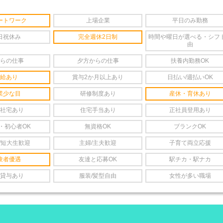
ートワーク
上場企業
平日のみ勤務
日祝休み
完全週休2日制
時間や曜日が選べる・シフ
由
らの仕事
夕方からの仕事
扶養内勤務OK
給あり
賞与2か月以上あり
日払い/週払いOK
業少な目
研修制度あり
産休・育休あり
社宅あり
住宅手当あり
正社員登用あり
・初心者OK
無資格OK
ブランクOK
/短大生歓迎
主婦/主夫歓迎
子育て両立応援
験者優遇
友達と応募OK
駅チカ・駅ナカ
貸与あり
服装/髪型自由
女性が多い職場