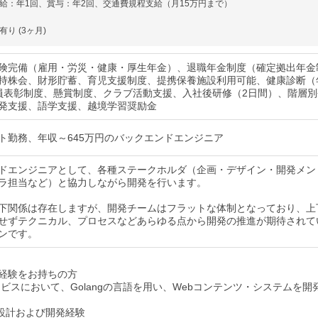
給：年1回、賞与：年2回、交通費規程支給（月15万円まで）
り (3ヶ月)
険完備（雇用・労災・健康・厚生年金）、退職年金制度（確定拠出年金
持株会、財形貯蓄、育児支援制度、提携保養施設利用可能、健康診断（
員表彰制度、懸賞制度、クラブ活動支援、入社後研修（2日間）、階層別
発支援、語学支援、越境学習奨励金
ト勤務、年収～645万円のバックエンドエンジニア
ドエンジニアとして、各種ステークホルダ（企画・デザイン・開発メン
ラ担当など）と協力しながら開発を行います。
下関係は存在しますが、開発チームはフラットな体制となっており、上
せずテクニカル、プロセスなどあらゆる点から開発の推進が期待されて
ンです。
経験をお持ちの方
ービスにおいて、Golangの言語を用い、Webコンテンツ・システムを開
IF設計および開発経験