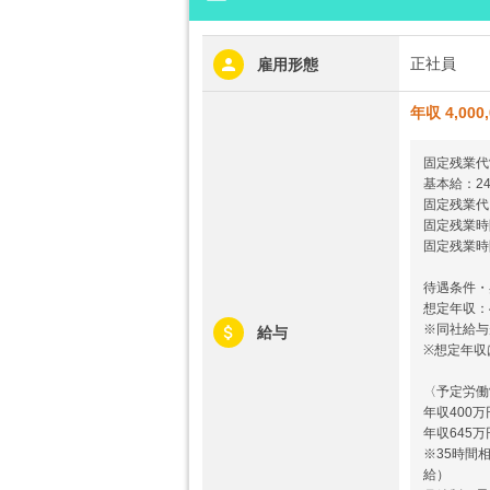
正社員
雇用形態
年収 4,000
固定残業代
基本給：240
固定残業代：5
固定残業時
固定残業時
待遇条件・
想定年収：4
※同社給与
給与
※想定年収
〈予定労働
年収400
年収645
※35時間
給）