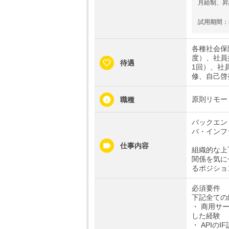
月給制、昇
試用期間：有
各種社会保
度）、社員
待遇
1回）、社
修、自己啓
原則リモー
職種
バックエン
バ・インフ
仕事内容
組織的な上
関係を気に
るポジショ
必須要件
下記全ての
・ 商用サ
した経験
・ APIの