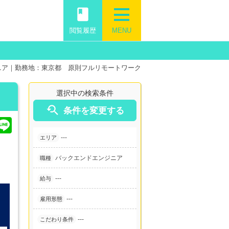
book
閲覧履歴
MENU
ニア｜勤務地：東京都 原則フルリモートワーク
選択中の検索条件

条件を変更する
---
エリア
バックエンドエンジニア
職種
---
給与
---
雇用形態
---
こだわり条件